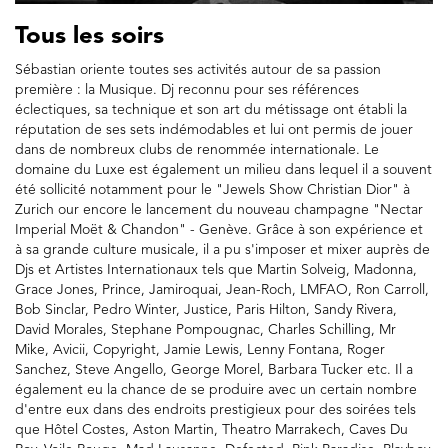
Tous les soirs
Sébastian oriente toutes ses activités autour de sa passion
première : la Musique. Dj reconnu pour ses références
éclectiques, sa technique et son art du métissage ont établi la
réputation de ses sets indémodables et lui ont permis de jouer
dans de nombreux clubs de renommée internationale. Le
domaine du Luxe est également un milieu dans lequel il a souvent
été sollicité notamment pour le "Jewels Show Christian Dior" à
Zurich our encore le lancement du nouveau champagne "Nectar
Imperial Moët & Chandon" - Genève. Grâce à son expérience et
à sa grande culture musicale, il a pu s'imposer et mixer auprès de
Djs et Artistes Internationaux tels que Martin Solveig, Madonna,
Grace Jones, Prince, Jamiroquai, Jean-Roch, LMFAO, Ron Carroll,
Bob Sinclar, Pedro Winter, Justice, Paris Hilton, Sandy Rivera,
David Morales, Stephane Pompougnac, Charles Schilling, Mr
Mike, Avicii, Copyright, Jamie Lewis, Lenny Fontana, Roger
Sanchez, Steve Angello, George Morel, Barbara Tucker etc. Il a
également eu la chance de se produire avec un certain nombre
d'entre eux dans des endroits prestigieux pour des soirées tels
que Hôtel Costes, Aston Martin, Theatro Marrakech, Caves Du